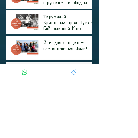
🕉️ 5 причин выбрать
школу йоги в Ришикеше
с русским переводом
Тирумалай
Кришнамачарья: Путь к
Современной Йоге
Йога для женщин —
самая прочная связь!
Йога центр в Индии: путь
к гармонии на родине
йоги
Йога в Древней Индии:
Истоки, Эволюция и
Современная Практика
Йога тур в Индию:
путешествие к себе